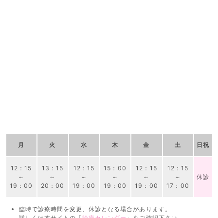
月
火
水
木
金
土
日祝
12：15
13：15
12：15
15：00
12：15
12：15
～
～
～
～
～
～
休診
19：00
20：00
19：00
19：00
19：00
17：00
臨時で診療時間を変更、休診となる場合があります。
詳しくは本サイトの「
診療カレンダー
」をご確認下さい。