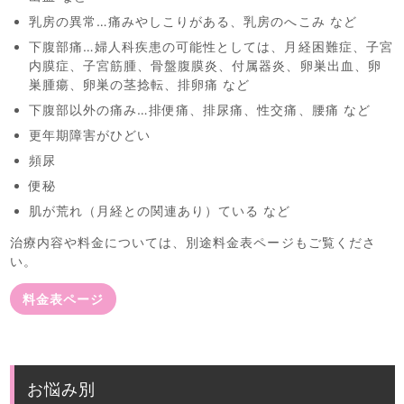
乳房の異常…痛みやしこりがある、乳房のへこみ など
下腹部痛…婦人科疾患の可能性としては、月経困難症、子宮
内膜症、子宮筋腫、骨盤腹膜炎、付属器炎、卵巣出血、卵
巣腫瘍、卵巣の茎捻転、排卵痛 など
下腹部以外の痛み…排便痛、排尿痛、性交痛、腰痛 など
更年期障害がひどい
頻尿
便秘
肌が荒れ（月経との関連あり）ている など
治療内容や料金については、別途料金表ページもご覧くださ
い。
料金表ページ
お悩み別