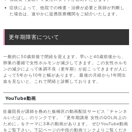
症状によって、他院での検査・治療が必要と医師が判断し
た場合は、速やかに提携医療機関をご紹介いたします。
更年期障害について
一般的に50歳前後で閉経を迎えます。早いと40歳前後から、
卵巣の萎縮で女性ホルモンが減少してきます。この女性ホルモ
ンの減少によって体調不良（更年期）が起こってきますが人に
よって5年から10年と幅があります。 最後の月経から1年間出
血を見ないと、これで閉経と診断しております。
YouTube動画
佐藤院長が講師を務めた板橋区の動画配信サービス「チャンネ
ルいたばし」のリンクです。 「更年期講座 女性のQOL向上の
ために」をテーマに3本の動画があります。 ぜひYouTube動画
をご覧下さい。下記ページの中段の動画リンクよりご覧くださ