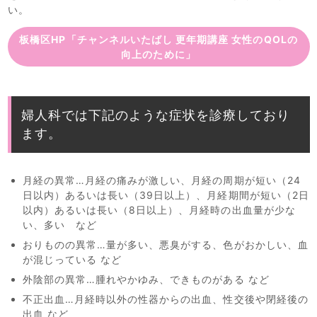
い。
板橋区HP「チャンネルいたばし 更年期講座 女性のQOLの
向上のために」
婦人科では下記のような症状を診療しており
ます。
月経の異常…月経の痛みが激しい、月経の周期が短い（24
日以内）あるいは長い（39日以上）、月経期間が短い（2日
以内）あるいは長い（8日以上）、月経時の出血量が少な
い、多い など
おりものの異常…量が多い、悪臭がする、色がおかしい、血
が混じっている など
外陰部の異常…腫れやかゆみ、できものがある など
不正出血…月経時以外の性器からの出血、性交後や閉経後の
出血 など